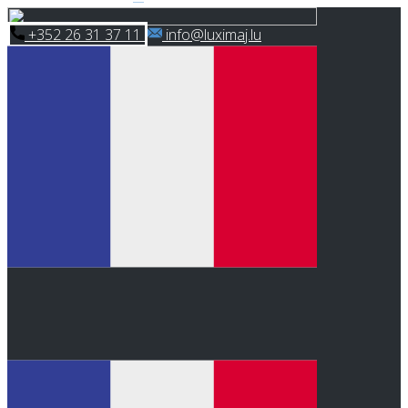
Skip
​+352 26 31 37 11
​info@luximaj.lu
to
content