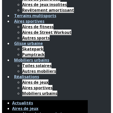
Aires de jeux insolites
Revêtement amortissant
Terrains multisports
Aires sportives
Aires de fitness
Aires de Street Workout
Autres sports
Glisse urbaine
Skatepark
Pumptrack
Mobiliers urbains
Toiles solaires
Autres mobiliers
Réalisations
Aires de jeux
Aires sportives
Mobiliers urbains
Actualités
Aires de jeux