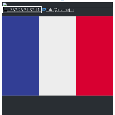
Skip
​+352 26 31 37 11
​info@luximaj.lu
to
content