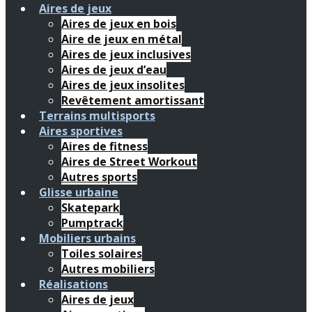
Aires de jeux
Aires de jeux en bois
Aire de jeux en métal
Aires de jeux inclusives
Aires de jeux d’eau
Aires de jeux insolites
Revêtement amortissant
Terrains multisports
Aires sportives
Aires de fitness
Aires de Street Workout
Autres sports
Glisse urbaine
Skatepark
Pumptrack
Mobiliers urbains
Toiles solaires
Autres mobiliers
Réalisations
Aires de jeux