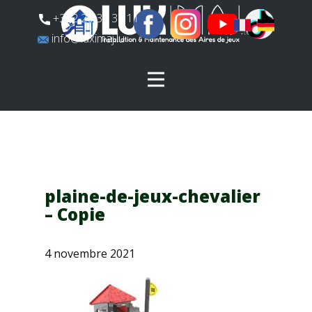
​+352 26 31 37 11
​info@luximaj.lu
plaine-de-jeux-chevalier
– Copie
4 novembre 2021