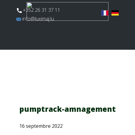
​+352 26 31 37 11
​info@luximaj.lu
Actualités
Aires de jeux
Terrains multisports
pumptrack-amnagement
16 septembre 2022