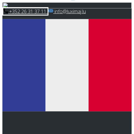
Skip
​+352 26 31 37 11
​info@luximaj.lu
to
content