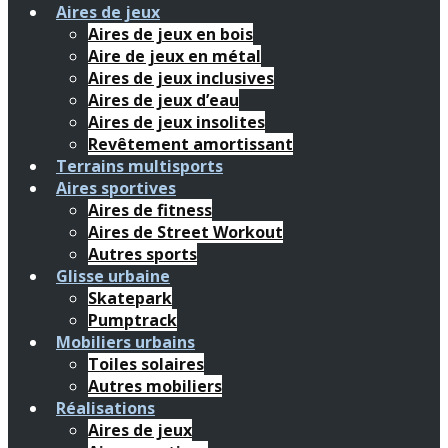
Aires de jeux
Aires de jeux en bois
Aire de jeux en métal
Aires de jeux inclusives
Aires de jeux d’eau
Aires de jeux insolites
Revêtement amortissant
Terrains multisports
Aires sportives
Aires de fitness
Aires de Street Workout
Autres sports
Glisse urbaine
Skatepark
Pumptrack
Mobiliers urbains
Toiles solaires
Autres mobiliers
Réalisations
Aires de jeux