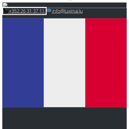
Skip
​+352 26 31 37 11
​info@luximaj.lu
to
content