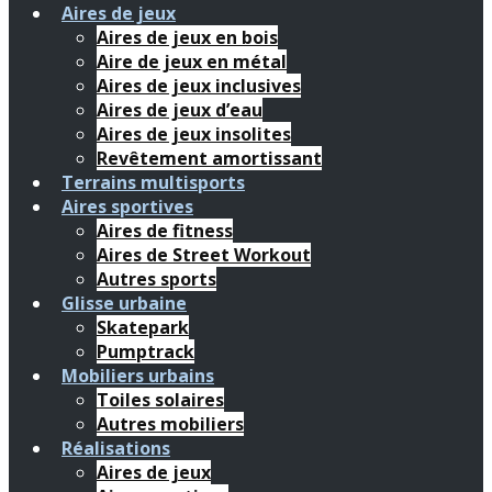
Aires de jeux
Aires de jeux en bois
Aire de jeux en métal
Aires de jeux inclusives
Aires de jeux d’eau
Aires de jeux insolites
Revêtement amortissant
Terrains multisports
Aires sportives
Aires de fitness
Aires de Street Workout
Autres sports
Glisse urbaine
Skatepark
Pumptrack
Mobiliers urbains
Toiles solaires
Autres mobiliers
Réalisations
Aires de jeux