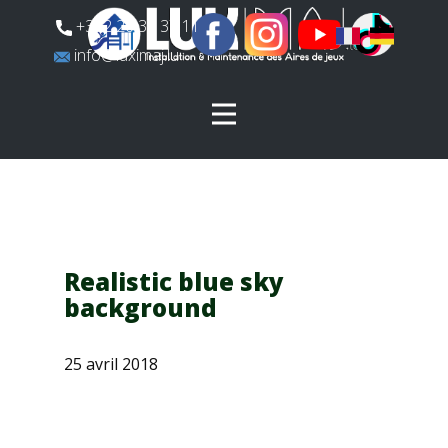
​+352 26 31 37 11
​info@luximaj.lu
Realistic blue sky
background
25 avril 2018