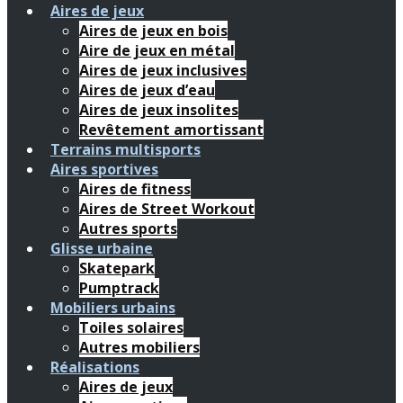
Aires de jeux
Aires de jeux en bois
Aire de jeux en métal
Aires de jeux inclusives
Aires de jeux d’eau
Aires de jeux insolites
Revêtement amortissant
Terrains multisports
Aires sportives
Aires de fitness
Aires de Street Workout
Autres sports
Glisse urbaine
Skatepark
Pumptrack
Mobiliers urbains
Toiles solaires
Autres mobiliers
Réalisations
Aires de jeux