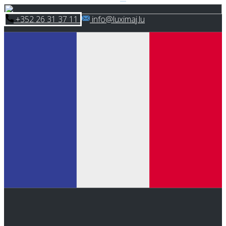
Skip
​+352 26 31 37 11
​info@luximaj.lu
to
content