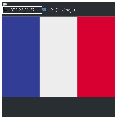
Skip
​+352 26 31 37 11
​info@luximaj.lu
to
content