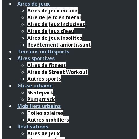
Aires de jeux
Aires de jeux en bois
Aire de jeux en métal
Aires de jeux inclusives
Aires de jeux d’eau
Aires de jeux insolites
Revêtement amortissant
Terrains multisports
Aires sportives
Aires de fitness
Aires de Street Workout
Autres sports
Glisse urbaine
Skatepark
Pumptrack
Mobiliers urbains
Toiles solaires
Autres mobiliers
Réalisations
Aires de jeux