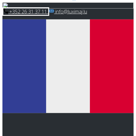
Skip
​+352 26 31 37 11
​info@luximaj.lu
to
content