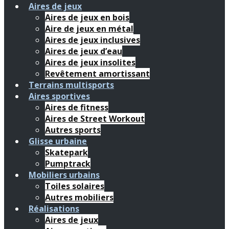
Aires de jeux
Aires de jeux en bois
Aire de jeux en métal
Aires de jeux inclusives
Aires de jeux d’eau
Aires de jeux insolites
Revêtement amortissant
Terrains multisports
Aires sportives
Aires de fitness
Aires de Street Workout
Autres sports
Glisse urbaine
Skatepark
Pumptrack
Mobiliers urbains
Toiles solaires
Autres mobiliers
Réalisations
Aires de jeux