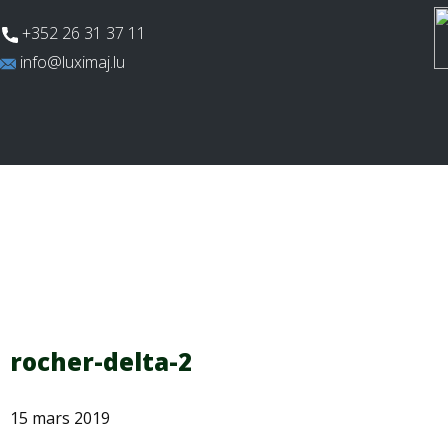
​+352 26 31 37 11
​info@luximaj.lu
Actualités
Aires de jeux
Terrains multi
rocher-delta-2
15 mars 2019