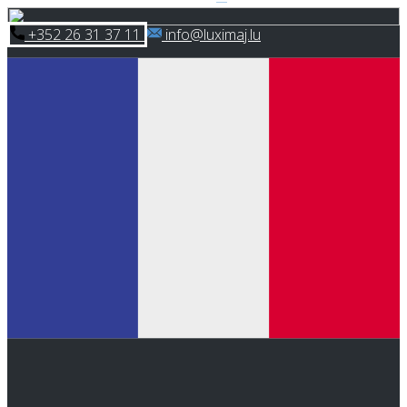
Skip
​+352 26 31 37 11
​info@luximaj.lu
to
content