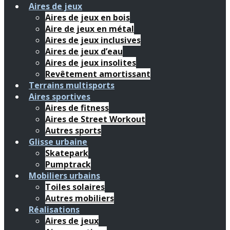
Aires de jeux
Aires de jeux en bois
Aire de jeux en métal
Aires de jeux inclusives
Aires de jeux d’eau
Aires de jeux insolites
Revêtement amortissant
Terrains multisports
Aires sportives
Aires de fitness
Aires de Street Workout
Autres sports
Glisse urbaine
Skatepark
Pumptrack
Mobiliers urbains
Toiles solaires
Autres mobiliers
Réalisations
Aires de jeux