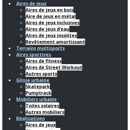
Aires de jeux
Aires de jeux en bois
Aire de jeux en métal
Aires de jeux inclusives
Aires de jeux d’eau
Aires de jeux insolites
Revêtement amortissant
Terrains multisports
Aires sportives
Aires de fitness
Aires de Street Workout
Autres sports
Glisse urbaine
Skatepark
Pumptrack
Mobiliers urbains
Toiles solaires
Autres mobiliers
Réalisations
Aires de jeux