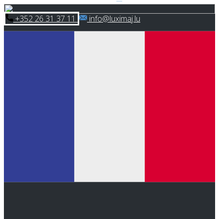
Skip
​+352 26 31 37 11
​info@luximaj.lu
to
content