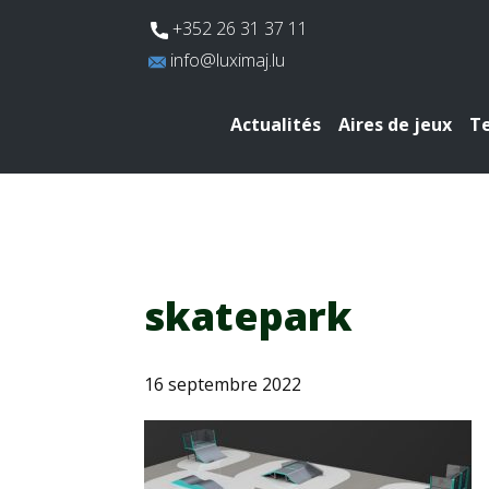
​+352 26 31 37 11
​info@luximaj.lu
Actualités
Aires de jeux
Te
skatepark
16 septembre 2022