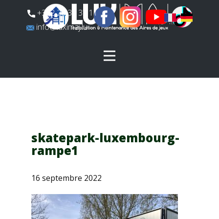
​+352 26 31 37 11
​info@luximaj.lu
skatepark-luxembourg-
rampe1
16 septembre 2022