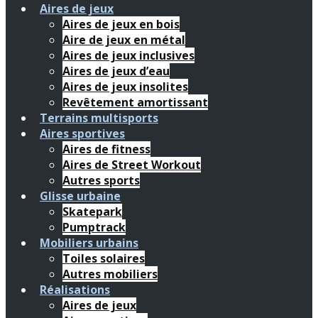
Aires de jeux
Aires de jeux en bois
Aire de jeux en métal
Aires de jeux inclusives
Aires de jeux d’eau
Aires de jeux insolites
Revêtement amortissant
Terrains multisports
Aires sportives
Aires de fitness
Aires de Street Workout
Autres sports
Glisse urbaine
Skatepark
Pumptrack
Mobiliers urbains
Toiles solaires
Autres mobiliers
Réalisations
Aires de jeux