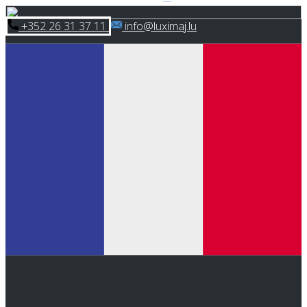
Skip
​+352 26 31 37 11
​info@luximaj.lu
to
content