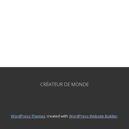
CRÉATEUR DE MONDE
.
WordPress Themes
created with
WordPress Website Builder