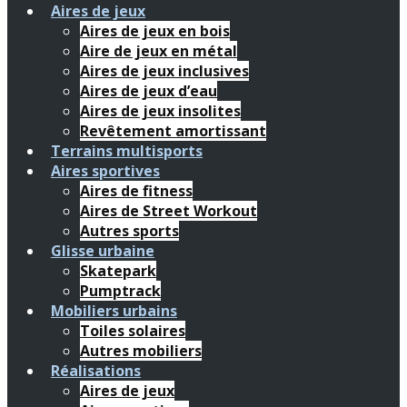
Aires de jeux
Aires de jeux en bois
Aire de jeux en métal
Aires de jeux inclusives
Aires de jeux d’eau
Aires de jeux insolites
Revêtement amortissant
Terrains multisports
Aires sportives
Aires de fitness
Aires de Street Workout
Autres sports
Glisse urbaine
Skatepark
Pumptrack
Mobiliers urbains
Toiles solaires
Autres mobiliers
Réalisations
Aires de jeux