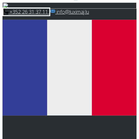
Skip
​+352 26 31 37 11
​info@luximaj.lu
to
content