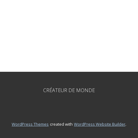
CRÉATEUR DE MONDE
.
WordPress Themes
created with
WordPress Website Builder