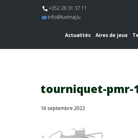
​+352 26 31 37 11
​info@luximaj.lu
Actualités
Aires de jeux
Te
tourniquet-pmr-
16 septembre 2022