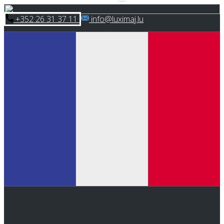
Skip
​+352 26 31 37 11
​info@luximaj.lu
to
content