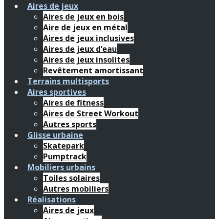
Aires de jeux
Aires de jeux en bois
Aire de jeux en métal
Aires de jeux inclusives
Aires de jeux d’eau
Aires de jeux insolites
Revêtement amortissant
Terrains multisports
Aires sportives
Aires de fitness
Aires de Street Workout
Autres sports
Glisse urbaine
Skatepark
Pumptrack
Mobiliers urbains
Toiles solaires
Autres mobiliers
Réalisations
Aires de jeux