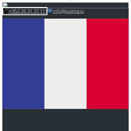
Skip
​+352 26 31 37 11
​info@luximaj.lu
to
content