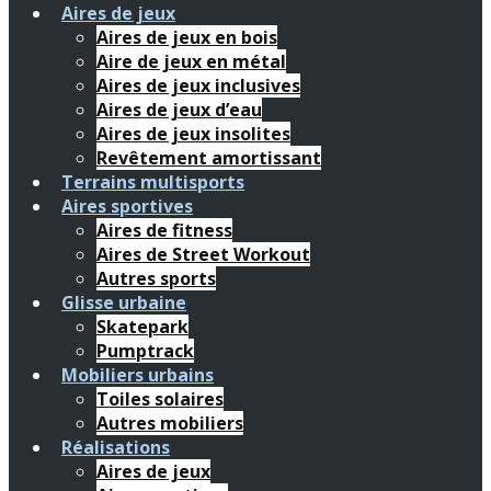
Aires de jeux
Aires de jeux en bois
Aire de jeux en métal
Aires de jeux inclusives
Aires de jeux d’eau
Aires de jeux insolites
Revêtement amortissant
Terrains multisports
Aires sportives
Aires de fitness
Aires de Street Workout
Autres sports
Glisse urbaine
Skatepark
Pumptrack
Mobiliers urbains
Toiles solaires
Autres mobiliers
Réalisations
Aires de jeux