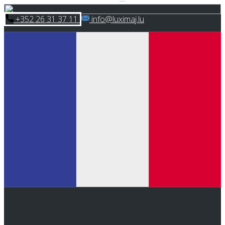
Skip
​+352 26 31 37 11
​info@luximaj.lu
to
content