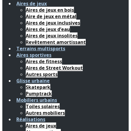
Aires de jeux
Aires de jeux en bois
Aire de jeux en métal
Aires de jeux inclusives
Aires de jeux d’eau
Aires de jeux insolites
Revêtement amortissant
Terrains multisports
Aires sportives
Aires de fitness
Aires de Street Workout
Autres sports
Glisse urbaine
Skatepark
Pumptrack
Mobiliers urbains
Toiles solaires
Autres mobiliers
Réalisations
Aires de jeux