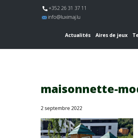
​+352 26 31 37 11
​info@luximaj.lu
Actualités
Aires de jeux
Te
maisonnette-mo
2 septembre 2022