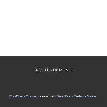
CRÉATEUR DE MONDE
.
WordPress Themes
created with
WordPress Website Builder