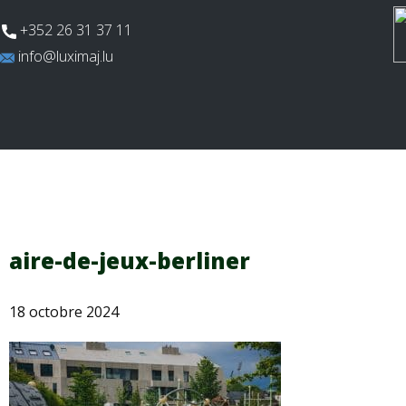
​+352 26 31 37 11
​info@luximaj.lu
Actualités
Aires de jeux
Terrains multi
aire-de-jeux-berliner
18 octobre 2024