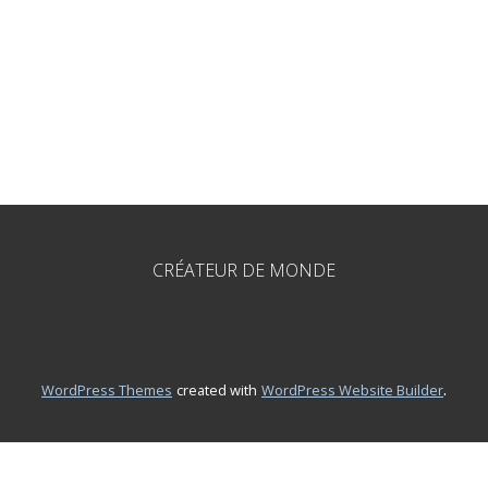
CRÉATEUR DE MONDE
.
WordPress Themes
created with
WordPress Website Builder