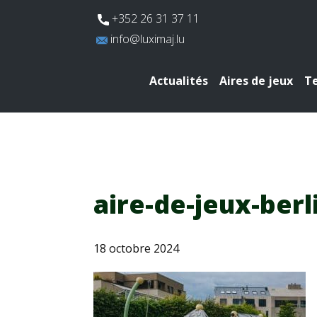
​+352 26 31 37 11
​info@luximaj.lu
Actualités
Aires de jeux
Te
aire-de-jeux-ber
18 octobre 2024