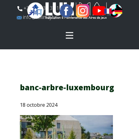
​+352 26 31 37 11
​info@luximaj.lu
banc-arbre-luxembourg
18 octobre 2024