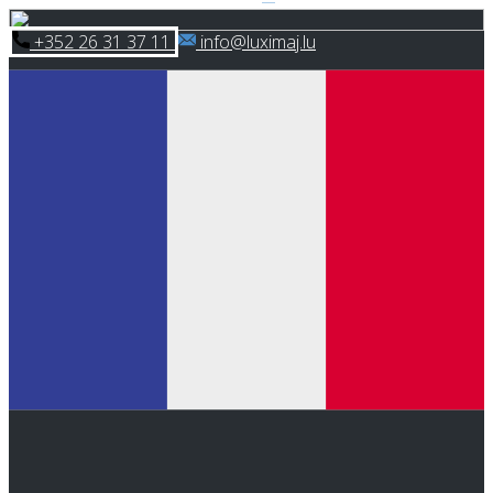
Skip
​+352 26 31 37 11
​info@luximaj.lu
to
content