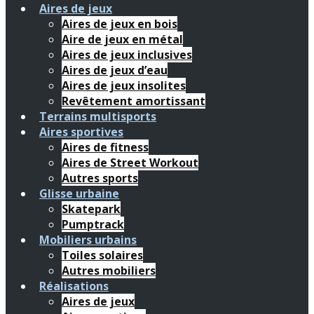
Aires de jeux
Aires de jeux en bois
Aire de jeux en métal
Aires de jeux inclusives
Aires de jeux d’eau
Aires de jeux insolites
Revêtement amortissant
Terrains multisports
Aires sportives
Aires de fitness
Aires de Street Workout
Autres sports
Glisse urbaine
Skatepark
Pumptrack
Mobiliers urbains
Toiles solaires
Autres mobiliers
Réalisations
Aires de jeux