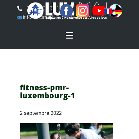
​+352 26 31 37 11
​info@luximaj.lu
fitness-pmr-
luxembourg-1
2 septembre 2022