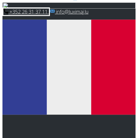
Skip
​+352 26 31 37 11
​info@luximaj.lu
to
content