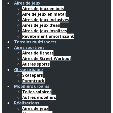
Aires de jeux
Aires de jeux en bois
Aire de jeux en métal
Aires de jeux inclusives
Aires de jeux d’eau
Aires de jeux insolites
Revêtement amortissant
Terrains multisports
Aires sportives
Aires de fitness
Aires de Street Workout
Autres sports
Glisse urbaine
Skatepark
Pumptrack
Mobiliers urbains
Toiles solaires
Autres mobiliers
Réalisations
Aires de jeux