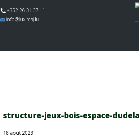
​+352 26 31 37 11
​info@luximaj.lu
Actualités
Aires de jeux
Terrains multi
structure-jeux-bois-espace-dudel
18 août 2023