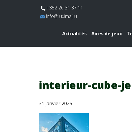
​+352 26 31 37 11
​info@luximaj.lu
Actualités
Aires de jeux
Te
interieur-cube-j
31 janvier 2025