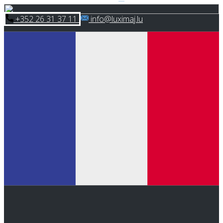
Skip
​+352 26 31 37 11
​info@luximaj.lu
to
content