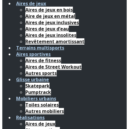
Aires de jeux
Aires de jeux en bois
Aire de jeux en métal
Aires de jeux inclusives
Aires de jeux d’eau
Aires de jeux insolites
Revêtement amortissant
Terrains multisports
Aires sportives
Aires de fitness
Aires de Street Workout
Autres sports
Glisse urbaine
Skatepark
Pumptrack
Mobiliers urbains
Toiles solaires
Autres mobiliers
Réalisations
Aires de jeux