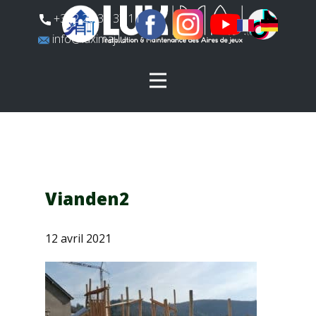
​+352 26 31 37 11
​info@luximaj.lu
Vianden2
12 avril 2021