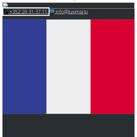
Skip
​+352 26 31 37 11
​info@luximaj.lu
to
content