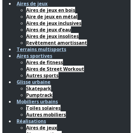
Aires de jeux
Aires de jeux en bois
Aire de jeux en métal
Aires de jeux inclusives
Aires de jeux d’eau
Aires de jeux insolites
Revêtement amortissant
Terrains multisports
Aires sportives
Aires de fitness
Aires de Street Workout
Autres sports
Glisse urbaine
Skatepark
Pumptrack
Mobiliers urbains
Toiles solaires
Autres mobiliers
Réalisations
Aires de jeux