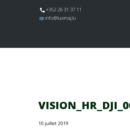
​+352 26 31 37 11
​info@luximaj.lu
Actualités
Aires de jeux
Te
VISION_HR_DJI_0
10 juillet 2019