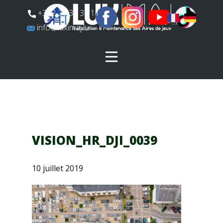
​+352 26 31 37 11
​info@luximaj.lu
VISION_HR_DJI_0039
10 juillet 2019