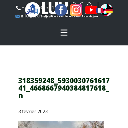
​+352 26 31 37 11
​info@luximaj.lu
318359248_5930030761617
41_4668667940384817618_
n
3 février 2023