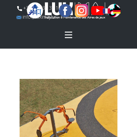
​+352 26 31 37 11
​info@luximaj.lu