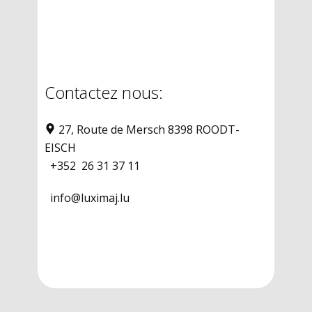
Contactez nous:
​​27, Route de Mersch 8398 ROODT-
EISCH
​
+352
26 31 37 11
​
info@luximaj.lu