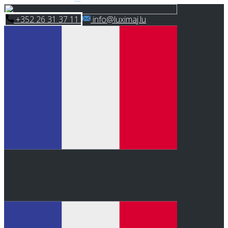
Skip
​+352 26 31 37 11
​info@luximaj.lu
to
content