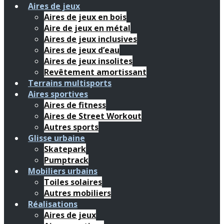
Aires de jeux
Aires de jeux en bois
Aire de jeux en métal
Aires de jeux inclusives
Aires de jeux d’eau
Aires de jeux insolites
Revêtement amortissant
Terrains multisports
Aires sportives
Aires de fitness
Aires de Street Workout
Autres sports
Glisse urbaine
Skatepark
Pumptrack
Mobiliers urbains
Toiles solaires
Autres mobiliers
Réalisations
Aires de jeux