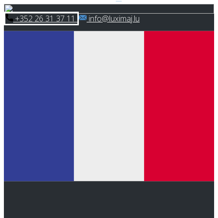
Skip
​+352 26 31 37 11
​info@luximaj.lu
to
content