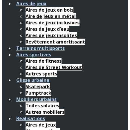
Aires de jeux
Aires de jeux en bois
Aire de jeux en métal
Aires de jeux inclusives
Aires de jeux d’eau
Aires de jeux insolites
Revêtement amortissant
Terrains multisports
Aires sportives
Aires de fitness
Aires de Street Workout
Autres sports
Glisse urbaine
Skatepark
Pumptrack
Mobiliers urbains
Toiles solaires
Autres mobiliers
Réalisations
Aires de jeux