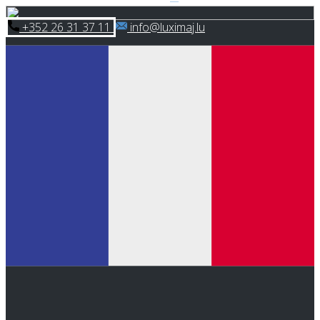
Skip
​+352 26 31 37 11
​info@luximaj.lu
to
content