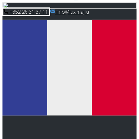
Skip
​+352 26 31 37 11
​info@luximaj.lu
to
content