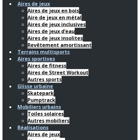
Aires de jeux
Aires de jeux en bois
Aire de jeux en métal
Aires de jeux inclusives
Aires de jeux d’eau
Aires de jeux insolites
Revêtement amortissant
Terrains multisports
Aires sportives
Aires de fitness
Aires de Street Workout
Autres sports
Glisse urbaine
Skatepark
Pumptrack
Mobiliers urbains
Toiles solaires
Autres mobiliers
Réalisations
Aires de jeux