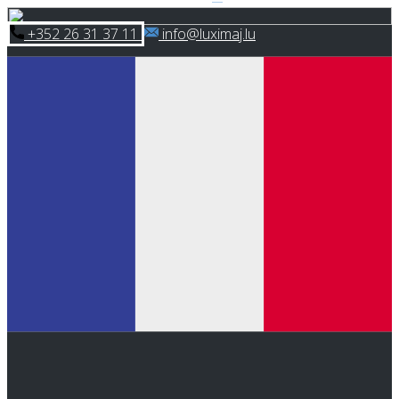
Skip
​+352 26 31 37 11
​info@luximaj.lu
to
content