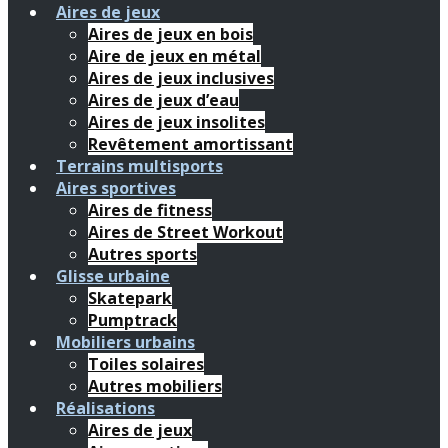
Aires de jeux
Aires de jeux en bois
Aire de jeux en métal
Aires de jeux inclusives
Aires de jeux d’eau
Aires de jeux insolites
Revêtement amortissant
Terrains multisports
Aires sportives
Aires de fitness
Aires de Street Workout
Autres sports
Glisse urbaine
Skatepark
Pumptrack
Mobiliers urbains
Toiles solaires
Autres mobiliers
Réalisations
Aires de jeux